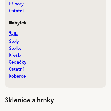
Příbory
Ostatní
Nábytek
Židle
Stoly
Stolky
Křesla
Sedačky
Ostatní
Koberce
Sklenice a hrnky