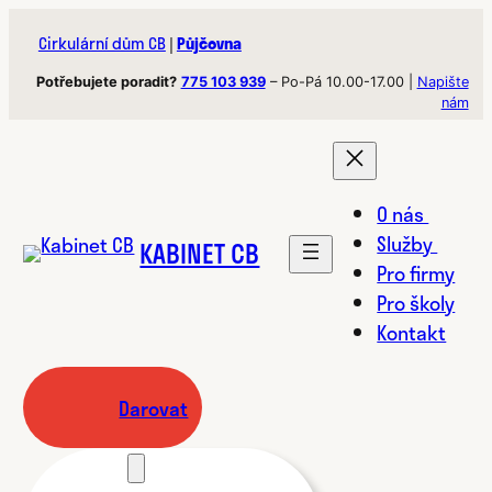
Přeskočit
Cirkulární dům CB
|
Půjčovna
na
obsah
Potřebujete poradit?
775 103 939
– Po-Pá 10.00-17.00 |
Napište
nám
O nás
Služby
KABINET CB
Pro firmy
Pro školy
Kontakt
Darovat