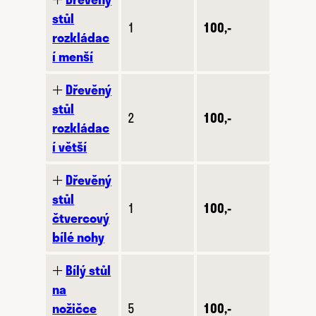
stůl
1
100,-
rozkládac
í menší
🞢
Dřevěný
stůl
2
100,-
rozkládac
í větší
🞢
Dřevěný
stůl
1
100,-
čtvercový
bílé nohy
🞢
Bílý stůl
na
nožičce
5
100,-