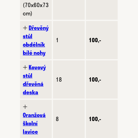
(70x60x73
cm)
🞢
Dřevěný
stůl
1
100,-
obdélník
bílé nohy
🞢
Kovový
stůl
18
100,-
dřevěná
deska
🞢
Oranžová
8
100,-
školní
lavice