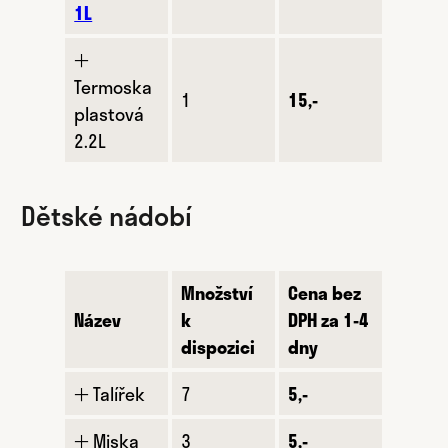
1L
🞢
Termoska
1
15,-
plastová
2.2L
Dětské nádobí
Množství
Cena bez
Název
k
DPH za 1-4
dispozici
dny
🞢 Talířek
7
5,-
🞢 Miska
3
5,-