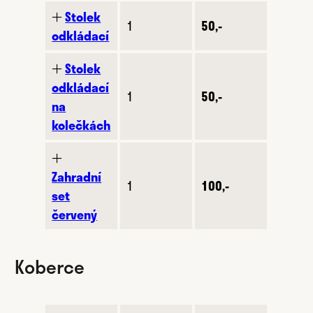
🞢
Stolek
1
50,-
odkládací
🞢
Stolek
odkládací
1
50,-
na
kolečkách
🞢
Zahradní
1
100,-
set
červený
Koberce