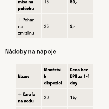
mísa na
15
50,-
polévku
🞢 Pohár
na
25
9,-
zmrzlinu
Nádoby na nápoje
Množství
Cena bez
Název
k
DPH za 1-4
dispozici
dny
🞢
Karafa
20
15,-
na vodu