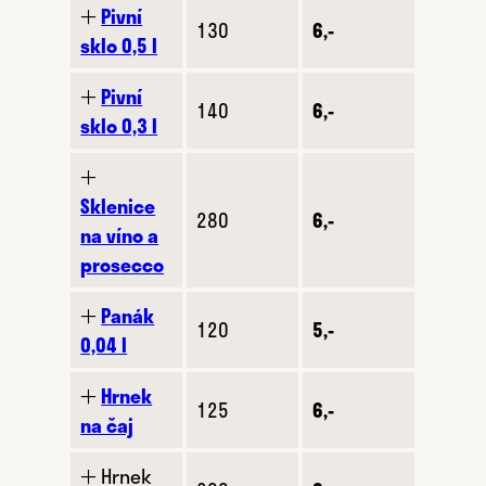
🞢
Pivní
130
6,-
sklo 0,5 l
🞢
Pivní
140
6,-
sklo 0,3 l
🞢
Sklenice
280
6,-
na víno a
prosecco
🞢
Panák
120
5,-
0,04 l
🞢
Hrnek
125
6,-
na čaj
🞢 Hrnek