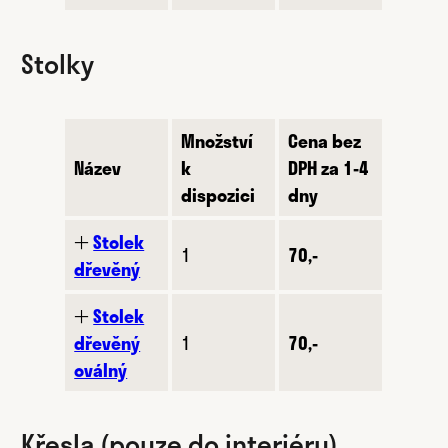
Stolky
Množství
Cena bez
Název
k
DPH za 1-4
dispozici
dny
🞢
Stolek
1
70,-
dřevěný
🞢
Stolek
dřevěný
1
70,-
oválný
Křesla (pouze do interiéru)