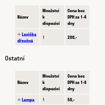
Množství
Cena bez
Název
k
DPH za 1-4
dispozici
dny
🞢
Lavička
1
200,-
dřevěná
Ostatní
Množství
Cena bez
Název
k
DPH za 1-4
dispozici
dny
🞢
Lampa
1
50,-