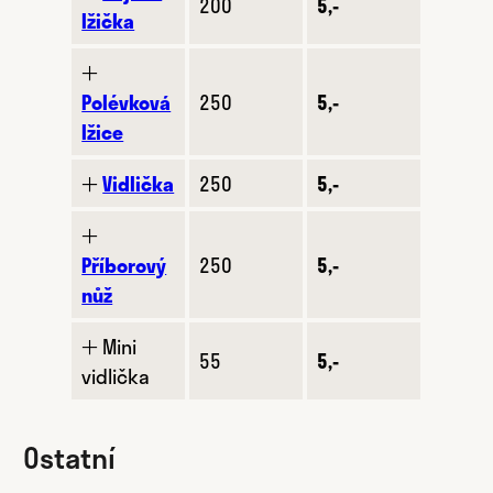
200
5,-
lžička
🞢
Polévková
250
5,-
lžice
🞢
Vidlička
250
5,-
🞢
Příborový
250
5,-
nůž
🞢 Mini
55
5,-
vidlička
Ostatní