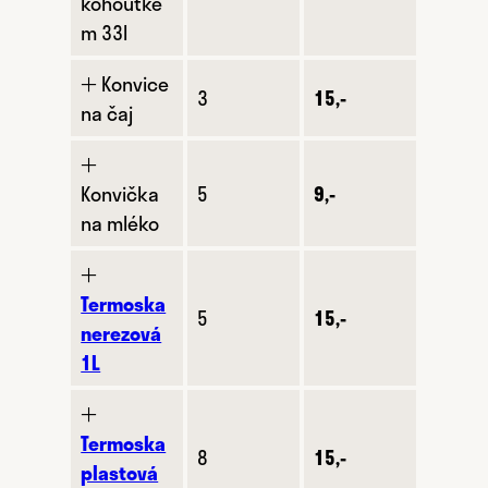
kohoutke
m 33l
🞢 Konvice
3
15,-
na čaj
🞢
Konvička
5
9,-
na mléko
🞢
Termoska
5
15,-
nerezová
1L
🞢
Termoska
8
15,-
plastová