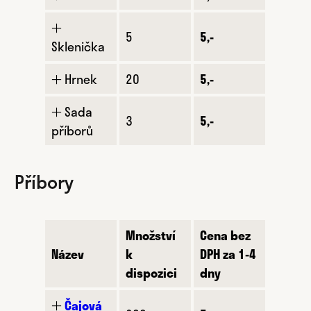
🞢
5
5,-
Sklenička
🞢 Hrnek
20
5,-
🞢 Sada
3
5,-
příborů
Příbory
Množství
Cena bez
Název
k
DPH za 1-4
dispozici
dny
🞢
Čajová