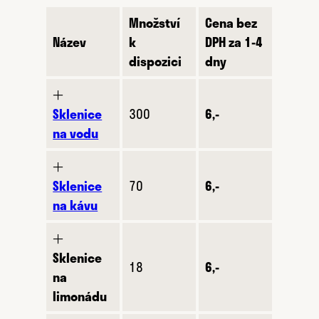
Množství
Cena bez
Název
k
DPH za 1-4
dispozici
dny
🞢
Sklenice
300
6,-
na vodu
🞢
Sklenice
70
6,-
na kávu
🞢
Sklenice
18
6,-
na
limonádu