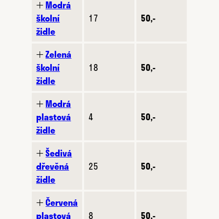
🞢
Modrá
školní
17
50,-
židle
🞢
Zelená
školní
18
50,-
židle
🞢
Modrá
plastová
4
50,-
židle
🞢
Šedivá
dřevěná
25
50,-
židle
🞢
Červená
plastová
8
50,-