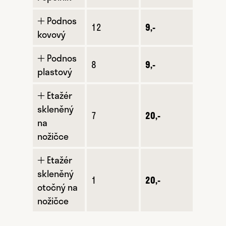
🞢 Podnos
12
9,-
kovový
🞢 Podnos
8
9,-
plastový
🞢 Etažér
skleněný
7
20,-
na
nožičce
🞢 Etažér
skleněný
1
20,-
otočný na
nožičce