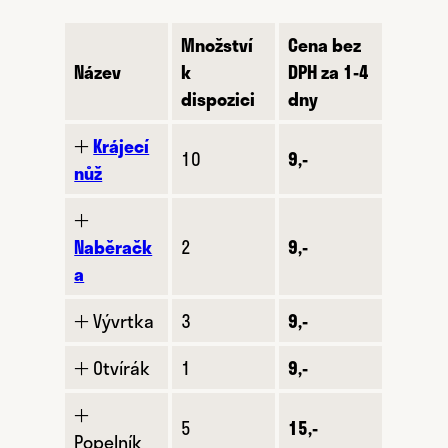
Množství
Cena bez
Název
k
DPH za 1-4
dispozici
dny
🞢
Krájecí
10
9,-
nůž
🞢
Naběračk
2
9,-
a
🞢 Vývrtka
3
9,-
🞢 Otvírák
1
9,-
🞢
5
15,-
Popelník