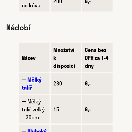
200
6,-
na kávu
Nádobí
Množství
Cena bez
Název
k
DPH za 1-4
dispozici
dny
🞢
Mělký
280
6,-
talíř
🞢 Mělký
talíř velký
15
6,-
– 30cm
🞢
Hluboký