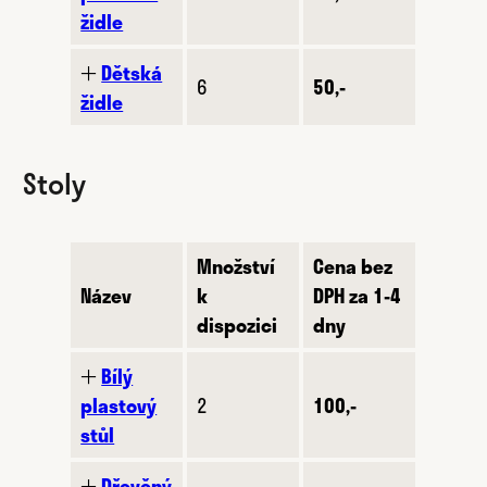
židle
🞢
Dětská
6
50,-
židle
Stoly
Množství
Cena bez
Název
k
DPH za 1-4
dispozici
dny
🞢
Bílý
plastový
2
100,-
stůl
🞢
Dřevěný