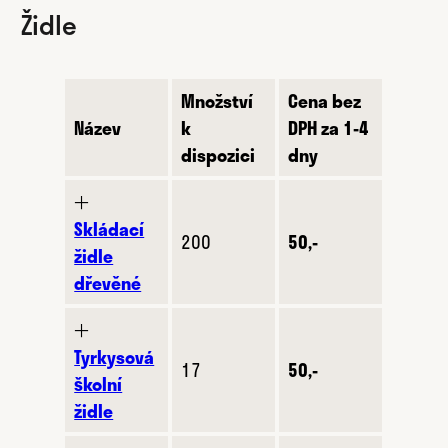
Židle
Množství
Cena bez
Název
k
DPH za 1-4
dispozici
dny
🞢
Skládací
200
50,-
židle
dřevěné
🞢
Tyrkysová
17
50,-
školní
židle