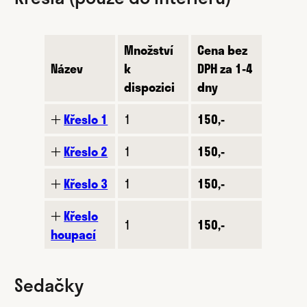
Množství
Cena bez
Název
k
DPH za 1-4
dispozici
dny
🞢
Křeslo 1
1
150,-
🞢
Křeslo 2
1
150,-
🞢
Křeslo 3
1
150,-
🞢
Křeslo
1
150,-
houpací
Sedačky