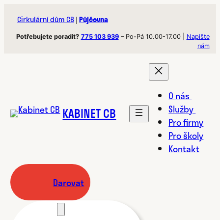
Přeskočit
Cirkulární dům CB
|
Půjčovna
na
obsah
Potřebujete poradit?
775 103 939
– Po-Pá 10.00-17.00 |
Napište
nám
O nás
Služby
KABINET CB
Pro firmy
Pro školy
Kontakt
Darovat